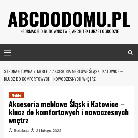
Skip
ABCDODOMU.PL
to
content
INFORMACJE O BUDOWNICTWIE, ARCHITEKTURZE I OGRODZIE
Primary
Menu
STRONA GŁÓWNA
MEBLE
AKCESORIA MEBLOWE ŚLĄSK I KATOWICE –
KLUCZ DO KOMFORTOWYCH I NOWOCZESNYCH WNĘTRZ
Meble
Akcesoria meblowe Śląsk i Katowice –
klucz do komfortowych i nowoczesnych
wnętrz
Redakcja
21 lutego, 2025