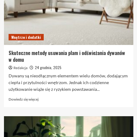
kluczowy
element
trwałego
i
szczelnego
dachu
Wnętrze i dodatki
Skuteczne metody usuwania plam i odświeżania dywanów
w domu
24 grudnia, 2025
Redakcja
Dywany są nieodłącznym elementem wielu domów, dodającym
ciepła i przytulności wnętrzom. Jednak ich codzienne
użytkowanie wiąże się z ryzykiem powstawania...
Dowiedz
Dowiedz się więcej
się
więcej
o
Skuteczne
metody
usuwania