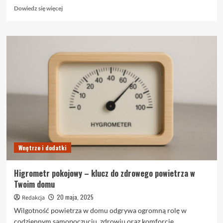
Dowiedz
Dowiedz się więcej
się
więcej
o
Jak
wybrać
zamek
do
furtki
ogrodzeniowej?
Poradnik
zakupowy
Wnętrze i dodatki
Higrometr pokojowy – klucz do zdrowego powietrza w
Twoim domu
20 maja, 2025
Redakcja
Wilgotność powietrza w domu odgrywa ogromną rolę w
codziennym samopoczuciu, zdrowiu oraz komforcie