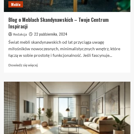
Meble
Blog o Meblach Skandynawskich – Twoje Centrum
Inspiracji
22 października, 2024
Redakcja
Świat mebli skandynawskich od lat przyciąga uwagę
miłośników nowoczesnych, minimalistycznych wnętrz, które
łączą w sobie prostotę i funkcjonalność. Jeśli fascynuje...
Dowiedz
Dowiedz się więcej
się
więcej
o
Blog
o
Meblach
Skandynawskich
–
Twoje
Centrum
Inspiracji