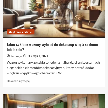
wprowadzić
elegancję
i
ciepło
do
swojego
wnętrza?
Wnętrze i dodatki
Jakie szklane wazony wybrać do dekoracji wnętrza domu
lub lokalu?
19 sierpnia, 2024
Redakcja
Wazon wykonany ze szkła to jeden z najbardziej uniwersalnych i
eleganckich elementów dekoracyjnych, który potrafi dodać
wnętrzu wyjątkowego charakteru. W...
Dowiedz
Dowiedz się więcej
się
więcej
o
Jakie
szklane
wazony