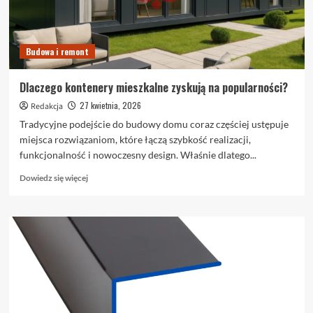
sens?
Budowa i remont
Dlaczego kontenery mieszkalne zyskują na popularności?
27 kwietnia, 2026
Redakcja
Tradycyjne podejście do budowy domu coraz częściej ustępuje
miejsca rozwiązaniom, które łączą szybkość realizacji,
funkcjonalność i nowoczesny design. Właśnie dlatego...
Dowiedz
Dowiedz się więcej
się
więcej
o
Dlaczego
kontenery
mieszkalne
zyskują
na
popularności?