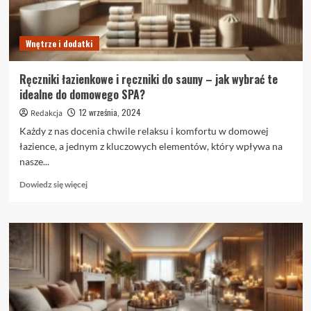
Wnętrze i dodatki
Ręczniki łazienkowe i ręczniki do sauny – jak wybrać te
idealne do domowego SPA?
12 września, 2024
Redakcja
Każdy z nas docenia chwile relaksu i komfortu w domowej
łazience, a jednym z kluczowych elementów, który wpływa na
nasze...
Dowiedz
Dowiedz się więcej
się
więcej
o
Ręczniki
łazienkowe
i
ręczniki
do
sauny