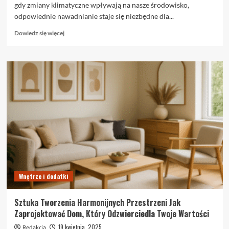
gdy zmiany klimatyczne wpływają na nasze środowisko,
odpowiednie nawadnianie staje się niezbędne dla...
Dowiedz
Dowiedz się więcej
się
więcej
o
Znaczenie
Systemów
Nawadniających
w
Utrzymaniu
Zieleni
Wnętrze i dodatki
Sztuka Tworzenia Harmonijnych Przestrzeni Jak
Zaprojektować Dom, Który Odzwierciedla Twoje Wartości
19 kwietnia, 2025
Redakcja