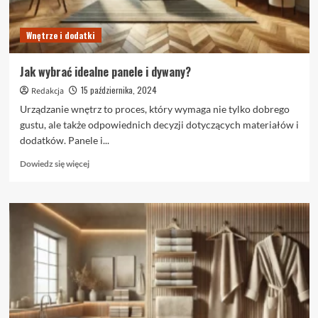
Wnętrze i dodatki
Jak wybrać idealne panele i dywany?
15 października, 2024
Redakcja
Urządzanie wnętrz to proces, który wymaga nie tylko dobrego
gustu, ale także odpowiednich decyzji dotyczących materiałów i
dodatków. Panele i...
Dowiedz
Dowiedz się więcej
się
więcej
o
Jak
wybrać
idealne
panele
i
dywany?