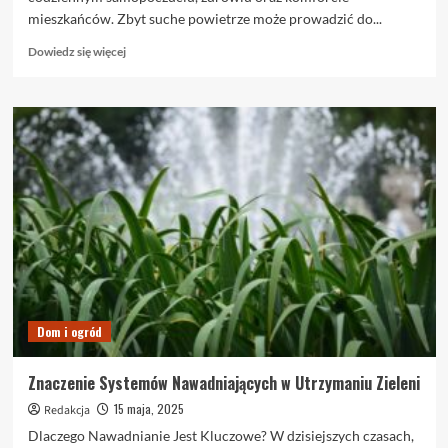
mieszkańców. Zbyt suche powietrze może prowadzić do...
Dowiedz
Dowiedz się więcej
się
więcej
o
Higrometr
pokojowy
–
klucz
do
zdrowego
powietrza
w
Twoim
domu
Dom i ogród
Znaczenie Systemów Nawadniających w Utrzymaniu Zieleni
15 maja, 2025
Redakcja
Dlaczego Nawadnianie Jest Kluczowe? W dzisiejszych czasach,