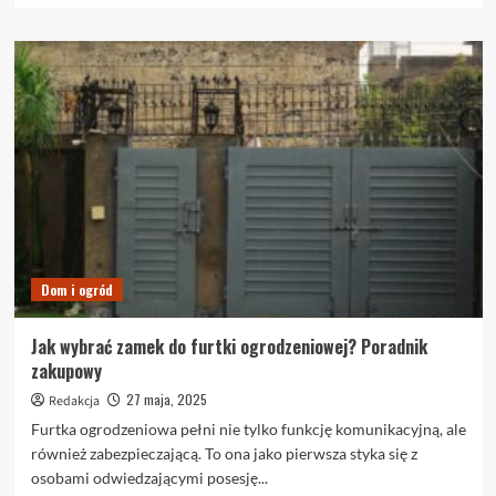
więcej
o
Budowa
domu
jednorodzinnego
a
wielorodzinnego
–
porównanie
podejść
Dom i ogród
Jak wybrać zamek do furtki ogrodzeniowej? Poradnik
zakupowy
27 maja, 2025
Redakcja
Furtka ogrodzeniowa pełni nie tylko funkcję komunikacyjną, ale
również zabezpieczającą. To ona jako pierwsza styka się z
osobami odwiedzającymi posesję...