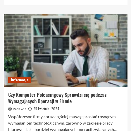
się
więcej
o
Na
jakich
powierzchniach
można
stosować
farby
tablicowe
kolorowe?
Informacje
Czy Komputer Poleasingowy Sprawdzi się podczas
Wymagających Operacji w Firmie
25 kwietnia, 2024
Redakcja
Współczesne firmy coraz częściej muszą sprostać rosnącym
wymaganiom technologicznym, zarówno w zakresie pracy
biurowej, jak i bardziej wymagających operacji związanych...