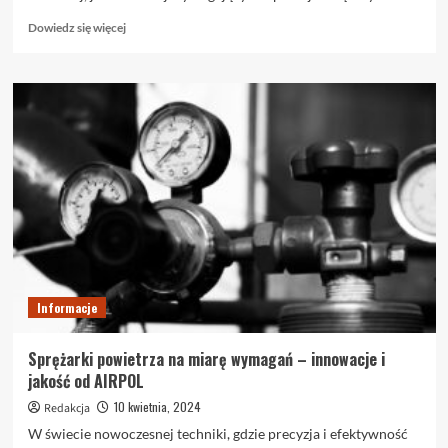
Dowiedz
Dowiedz się więcej
się
więcej
o
Czy
Komputer
Poleasingowy
Sprawdzi
się
podczas
Wymagających
Operacji
w
Firmie
Informacje
Sprężarki powietrza na miarę wymagań – innowacje i
jakość od AIRPOL
10 kwietnia, 2024
Redakcja
W świecie nowoczesnej techniki, gdzie precyzja i efektywność