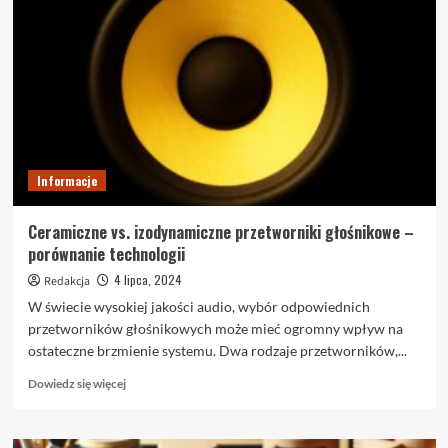
lakierowana
—
dlaczego
warto?
Informacje
Ceramiczne vs. izodynamiczne przetworniki głośnikowe –
porównanie technologii
4 lipca, 2024
Redakcja
W świecie wysokiej jakości audio, wybór odpowiednich
przetworników głośnikowych może mieć ogromny wpływ na
ostateczne brzmienie systemu. Dwa rodzaje przetworników,...
Dowiedz
Dowiedz się więcej
się
więcej
o