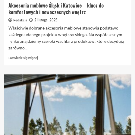
Akcesoria meblowe Śląsk i Katowice – klucz do
komfortowych i nowoczesnych wnętrz
21 lutego, 2025
Redakcja
Właściwie dobrane akcesoria meblowe stanowią podstawę
każdego udanego projektu wnętrzarskiego. Na współczesnym
rynku znajdziemy szeroki wachlarz produktów, które decydują
zarówno...
Dowiedz
Dowiedz się więcej
się
więcej
o
Akcesoria
meblowe
Śląsk
i
Katowice
–
klucz
do
komfortowych
i