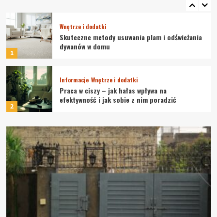
5
Wnętrze i dodatki
Skuteczne metody usuwania plam i odświeżania
dywanów w domu
1
Informacje
Wnętrze i dodatki
Praca w ciszy – jak hałas wpływa na
efektywność i jak sobie z nim poradzić
2
Wnętrze i dodatki
Higrometr pokojowy – klucz do zdrowego
powietrza w Twoim domu
3
Wnętrze i dodatki
Sztuka Tworzenia Harmonijnych Przestrzeni
Jak Zaprojektować Dom, Który Odzwierciedla
Twoje Wartości
4