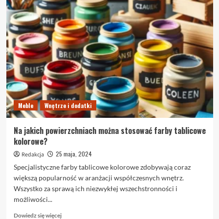
Ceramiczne
vs. izodynamiczne
przetworniki
głośnikowe
–
porównanie
technologii
Meble
Wnętrze i dodatki
Na jakich powierzchniach można stosować farby tablicowe
kolorowe?
25 maja, 2024
Redakcja
Specjalistyczne farby tablicowe kolorowe zdobywają coraz
większą popularność w aranżacji współczesnych wnętrz.
Wszystko za sprawą ich niezwykłej wszechstronności i
możliwości...
Dowiedz
Dowiedz się więcej