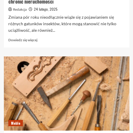
chronić nieruchomości
24 lutego, 2025
Redakcja
Zmiana pór roku nieodłącznie wiąże się z pojawianiem się
różnych gatunków insektów, które mogą stanowić nie tylko
uciążliwość, ale również...
Dowiedz
Dowiedz się więcej
się
więcej
o
Sezonowe
wyzwania
w
walce
z
insektami
–
jak
skutecznie
chronić
nieruchomości
Meble