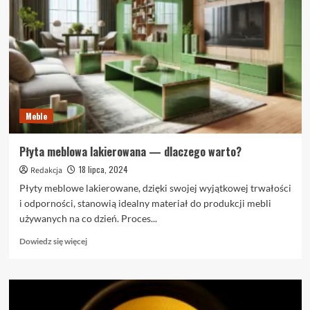
wybrać
do
dekoracji
wnętrza
domu
lub
lokalu?
Meble
Płyta meblowa lakierowana — dlaczego warto?
18 lipca, 2024
Redakcja
Płyty meblowe lakierowane, dzięki swojej wyjątkowej trwałości
i odporności, stanowią idealny materiał do produkcji mebli
używanych na co dzień. Proces...
Dowiedz
Dowiedz się więcej
się
więcej
o
Płyta
meblowa