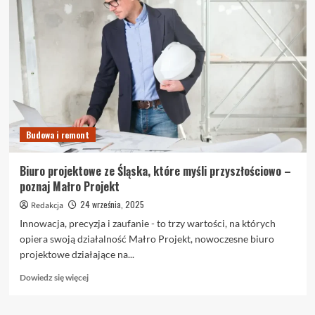
w
ciszy
–
jak
hałas
wpływa
na
efektywność
i
jak
Budowa i remont
sobie
z
nim
Biuro projektowe ze Śląska, które myśli przyszłościowo –
poradzić
poznaj Małro Projekt
24 września, 2025
Redakcja
Innowacja, precyzja i zaufanie - to trzy wartości, na których
opiera swoją działalność Małro Projekt, nowoczesne biuro
projektowe działające na...
Dowiedz
Dowiedz się więcej
się
więcej