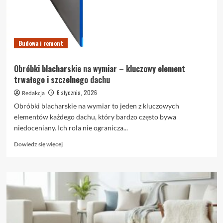
Budowa i remont
Obróbki blacharskie na wymiar – kluczowy element
trwałego i szczelnego dachu
6 stycznia, 2026
Redakcja
Obróbki blacharskie na wymiar to jeden z kluczowych
elementów każdego dachu, który bardzo często bywa
niedoceniany. Ich rola nie ogranicza...
Dowiedz
Dowiedz się więcej
się
więcej
o
Obróbki
blacharskie
na
wymiar
–