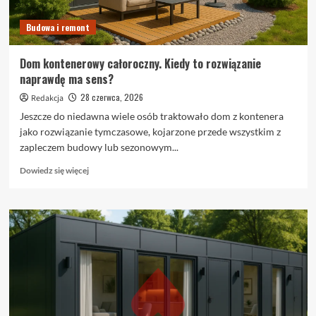
Budowa i remont
Dom kontenerowy całoroczny. Kiedy to rozwiązanie
naprawdę ma sens?
28 czerwca, 2026
Redakcja
Jeszcze do niedawna wiele osób traktowało dom z kontenera
jako rozwiązanie tymczasowe, kojarzone przede wszystkim z
zapleczem budowy lub sezonowym...
Dowiedz
Dowiedz się więcej
się
więcej
o
Dom
kontenerowy
całoroczny.
Kiedy
to
rozwiązanie
naprawdę
ma