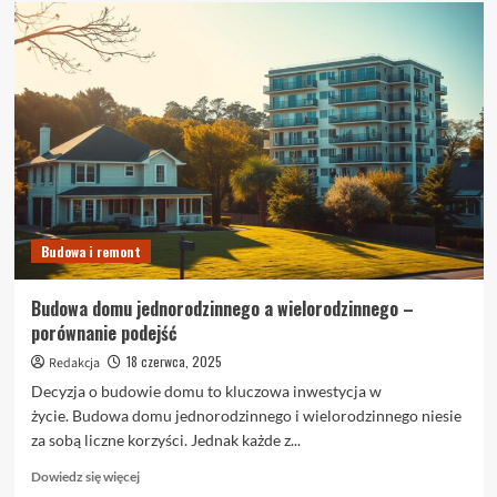
o
Biuro
projektowe
ze
Śląska,
które
myśli
przyszłościowo
–
poznaj
Małro
Projekt
Budowa i remont
Budowa domu jednorodzinnego a wielorodzinnego –
porównanie podejść
18 czerwca, 2025
Redakcja
Decyzja o budowie domu to kluczowa inwestycja w
życie. Budowa domu jednorodzinnego i wielorodzinnego niesie
za sobą liczne korzyści. Jednak każde z...
Dowiedz
Dowiedz się więcej
się