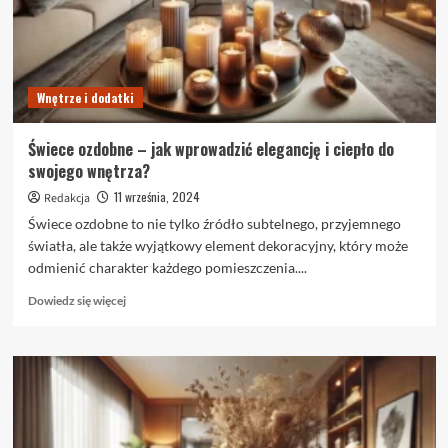
–
jak
wybrać
te
idealne
Wnętrze i dodatki
do
domowego
SPA?
Świece ozdobne – jak wprowadzić elegancję i ciepło do
swojego wnętrza?
11 września, 2024
Redakcja
Świece ozdobne to nie tylko źródło subtelnego, przyjemnego
światła, ale także wyjątkowy element dekoracyjny, który może
odmienić charakter każdego pomieszczenia....
Dowiedz
Dowiedz się więcej
się
więcej
o
Świece
ozdobne
–
jak