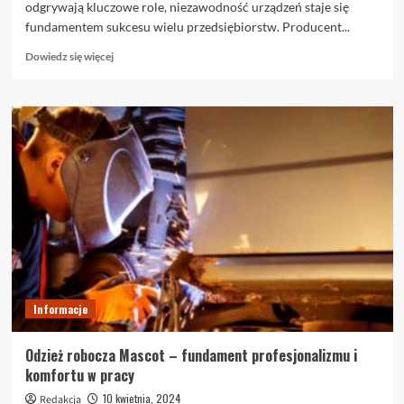
odgrywają kluczowe role, niezawodność urządzeń staje się
fundamentem sukcesu wielu przedsiębiorstw. Producent...
Dowiedz
Dowiedz się więcej
się
więcej
o
Sprężarki
powietrza
na
miarę
wymagań
–
innowacje
i
jakość
od
AIRPOL
Informacje
Odzież robocza Mascot – fundament profesjonalizmu i
komfortu w pracy
10 kwietnia, 2024
Redakcja