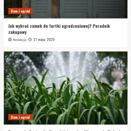
Dom i ogród
Wnętrze i dodatki
Jak wybrać idealne panele i dywany?
Jak wybrać zamek do furtki ogrodzeniowej? Poradnik
5
zakupowy
27 maja, 2025
Redakcja
Wnętrze i dodatki
Skuteczne metody usuwania plam i odświeżania
dywanów w domu
1
Informacje
Wnętrze i dodatki
Praca w ciszy – jak hałas wpływa na
efektywność i jak sobie z nim poradzić
2
Wnętrze i dodatki
Higrometr pokojowy – klucz do zdrowego
Dom i ogród
powietrza w Twoim domu
3