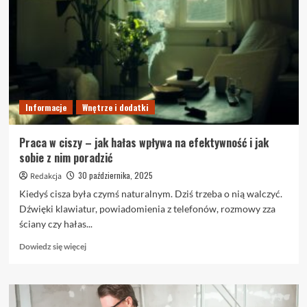
plam
i
odświeżania
dywanów
w
domu
Informacje
Wnętrze i dodatki
Praca w ciszy – jak hałas wpływa na efektywność i jak
sobie z nim poradzić
30 października, 2025
Redakcja
Kiedyś cisza była czymś naturalnym. Dziś trzeba o nią walczyć.
Dźwięki klawiatur, powiadomienia z telefonów, rozmowy zza
ściany czy hałas...
Dowiedz
Dowiedz się więcej
się
więcej
o
Praca