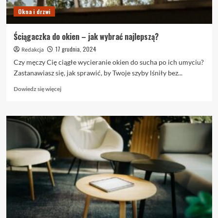
nowoczesnych
Okna i drzwi
wnętrz
Ściągaczka do okien – jak wybrać najlepszą?
17 grudnia, 2024
Redakcja
Czy męczy Cię ciągłe wycieranie okien do sucha po ich umyciu?
Zastanawiasz się, jak sprawić, by Twoje szyby lśniły bez...
Dowiedz
Dowiedz się więcej
się
więcej
o
Ściągaczka
do
okien
–
jak
wybrać
najlepszą?