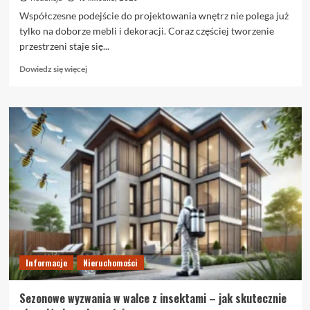
Współczesne podejście do projektowania wnętrz nie polega już
tylko na doborze mebli i dekoracji. Coraz częściej tworzenie
przestrzeni staje się...
Dowiedz
Dowiedz się więcej
się
więcej
o
Sztuka
Tworzenia
Harmonijnych
Przestrzeni
Jak
Zaprojektować
Dom,
Który
Odzwierciedla
Twoje
Wartości
Informacje
Nieruchomości
Sezonowe wyzwania w walce z insektami – jak skutecznie