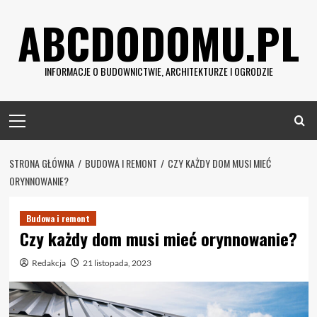
Skip
ABCDODOMU.PL
to
content
INFORMACJE O BUDOWNICTWIE, ARCHITEKTURZE I OGRODZIE
Primary
Menu
STRONA GŁÓWNA
BUDOWA I REMONT
CZY KAŻDY DOM MUSI MIEĆ
ORYNNOWANIE?
Budowa i remont
Czy każdy dom musi mieć orynnowanie?
Redakcja
21 listopada, 2023