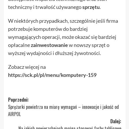
techniczny i trwałość używanego
sprzętu
.
W niektórych przypadkach, szczególnie jeśli firma
potrzebuje komputerów do bardziej
wymagających operacji, może okazać się bardziej
opłacalne
zainwestowanie
w nowszy sprzęt o
wyższej wydajności i dłuższej żywotności.
Zobacz więcej na
https://sck.pl/pl/menu/komputery-159
Zobacz
Poprzedni:
Sprężarki powietrza na miarę wymagań – innowacje i jakość od
wpisy
AIRPOL
Dalej:
Na jakich powierzchniach można stosować farby tablicowe