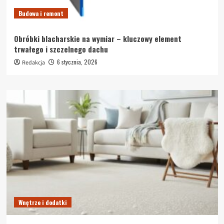
Budowa i remont
Obróbki blacharskie na wymiar – kluczowy element
trwałego i szczelnego dachu
6 stycznia, 2026
Redakcja
Wnętrze i dodatki