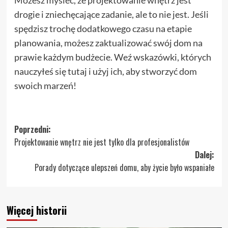
Możesz myśleć, że projektowanie wnętrz jest
drogie i zniechęcające zadanie, ale to nie jest. Jeśli
spędzisz trochę dodatkowego czasu na etapie
planowania, możesz zaktualizować swój dom na
prawie każdym budżecie. Weź wskazówki, których
nauczyłeś się tutaj i użyj ich, aby stworzyć dom
swoich marzeń!
Zobacz
Poprzedni:
Projektowanie wnętrz nie jest tylko dla profesjonalistów
wpisy
Dalej:
Porady dotyczące ulepszeń domu, aby życie było wspaniałe
Więcej historii