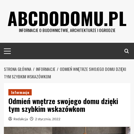
Skip
ABCDODOMU.PL
to
content
INFORMACJE O BUDOWNICTWIE, ARCHITEKTURZE I OGRODZIE
Primary
Menu
STRONA GŁÓWNA
INFORMACJE
ODMIEŃ WNĘTRZE SWOJEGO DOMU DZIĘKI
TYM SZYBKIM WSKAZÓWKOM
Informacje
Odmień wnętrze swojego domu dzięki
tym szybkim wskazówkom
Redakcja
2 stycznia, 2022