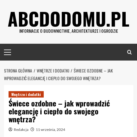
Skip
ABCDODOMU.PL
to
content
INFORMACJE O BUDOWNICTWIE, ARCHITEKTURZE I OGRODZIE
Primary
Menu
STRONA GŁÓWNA
WNĘTRZE I DODATKI
ŚWIECE OZDOBNE – JAK
WPROWADZIĆ ELEGANCJĘ I CIEPŁO DO SWOJEGO WNĘTRZA?
Wnętrze i dodatki
Świece ozdobne – jak wprowadzić
elegancję i ciepło do swojego
wnętrza?
Redakcja
11 września, 2024