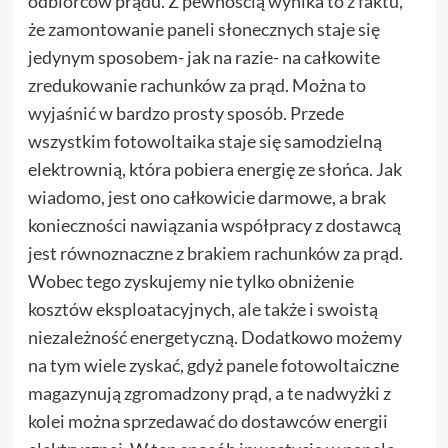
odbiorców prądu. Z pewnością wynika to z faktu,
że zamontowanie paneli słonecznych staje się
jedynym sposobem- jak na razie- na całkowite
zredukowanie rachunków za prąd. Można to
wyjaśnić w bardzo prosty sposób. Przede
wszystkim fotowoltaika staje się samodzielną
elektrownią, która pobiera energię ze słońca. Jak
wiadomo, jest ono całkowicie darmowe, a brak
konieczności nawiązania współpracy z dostawcą
jest równoznaczne z brakiem rachunków za prąd.
Wobec tego zyskujemy nie tylko obniżenie
kosztów eksploatacyjnych, ale także i swoistą
niezależność energetyczną. Dodatkowo możemy
na tym wiele zyskać, gdyż panele fotowoltaiczne
magazynują zgromadzony prąd, a te nadwyżki z
kolei można sprzedawać do dostawców energii