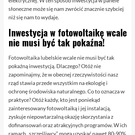
elektrycznej. W ten sposób inwestycja w panele
słoneczne może się nam zwrócić znacznie szybciej
niż się nam to wydaje.
Inwestycja w fotowoltaikę wcale
nie musi być tak pokaźna!
Fotowoltaika lubelskie
wcale nie musi być tak
pokaźną inwestycją. Dlaczego? Otóż nie
zapominajmy, że w obecnej rzeczywistości nasz
rząd stawia przede wszystkim na ekologię i
ochronę środowiska naturalnego. Co to oznacza w
praktyce? Otóż każdy, kto jest poniekąd
zainteresowany fotowoltaiką i jej instalacją,
zyskuje niepowtarzalną okazję skorzystania z
dofinansowań oraz atrakcyjnych programów. W ich
ramach „szczęśliwcy” mogą uzyskać nawet 80-90%