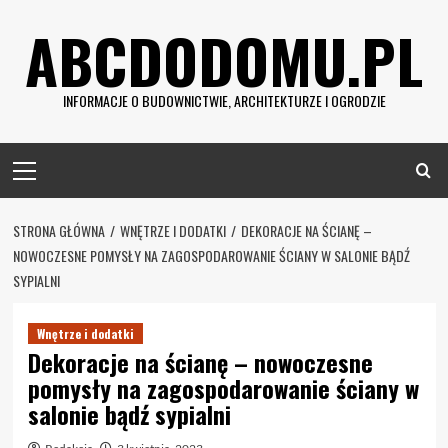
Skip
ABCDODOMU.PL
to
content
INFORMACJE O BUDOWNICTWIE, ARCHITEKTURZE I OGRODZIE
Primary
Menu
STRONA GŁÓWNA
WNĘTRZE I DODATKI
DEKORACJE NA ŚCIANĘ –
NOWOCZESNE POMYSŁY NA ZAGOSPODAROWANIE ŚCIANY W SALONIE BĄDŹ
SYPIALNI
Wnętrze i dodatki
Dekoracje na ścianę – nowoczesne
pomysły na zagospodarowanie ściany w
salonie bądź sypialni