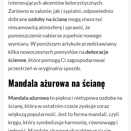
interesujących akcentów kolorystycznych.
Zarówno w salonie, jak i sypialni, odpowiednio
dobrane
ozdoby na ścianę
mogą stworzyć
niesamowitą atmosferę i sprawić, że
pomieszczenie nabierze zupełnie nowego
wymiaru. W poniższym artykule przedstawiamy
kilka nowoczesnych pomysłów na
dekoracje
ścienne
, które pomogą Ci zagospodarować
przestrzeń w oryginalny sposób.
Mandala ażurowa na ścianę
Mandala ażurowa
to piękna i nietypowa ozdoba na
ścianę, która w ostatnim czasie zyskuje coraz
większą popularność. Jest to forma mandali, czyli
kręgu, który symbolizuje harmonię, równowagę i
jedność. Mandale ażurowe charakteryzują się