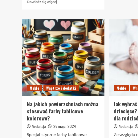
Dowiedz
Dowiedz się więcej
się
więcej
o
Akcesoria
meblowe
Śląsk
i
Katowice
–
klucz
do
komfortowych
i
nowoczesnych
Meble
Wnętrze i dodatki
Meble
Wn
wnętrz
Na jakich powierzchniach można
Jak wybrać
stosować farby tablicowe
dziecięce?
kolorowe?
dla rodzic
25 maja, 2024
Redakcja
Redakcja
Specjalistyczne farby tablicowe
Ze względu n