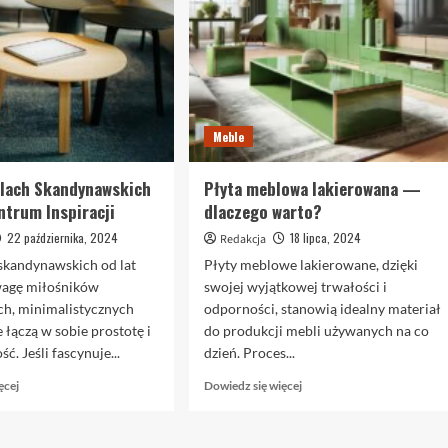
Meble
blach Skandynawskich
Płyta meblowa lakierowana —
ntrum Inspiracji
dlaczego warto?
22 października, 2024
18 lipca, 2024
Redakcja
skandynawskich od lat
Płyty meblowe lakierowane, dzięki
wagę miłośników
swojej wyjątkowej trwałości i
h, minimalistycznych
odporności, stanowią idealny materiał
e łączą w sobie prostotę i
do produkcji mebli używanych na co
ć. Jeśli fascynuje...
dzień. Proces...
Dowiedz
Dowiedz
ęcej
Dowiedz się więcej
się
się
więcej
więcej
o
o