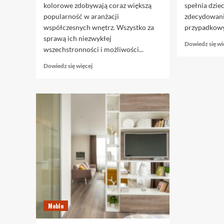
kolorowe zdobywają coraz większą
spełnia dzie
popularność w aranżacji
zdecydowani
współczesnych wnętrz. Wszystko za
przypadkowy.
sprawą ich niezwykłej
Dowiedz się wi
wszechstronności i możliwości...
Dowiedz
Dowiedz się więcej
się
więcej
o
Na
jakich
powierzchniach
można
stosować
farby
tablicowe
kolorowe?
Meble