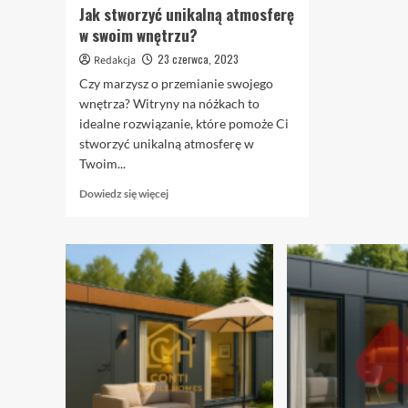
Jak stworzyć unikalną atmosferę
w swoim wnętrzu?
23 czerwca, 2023
Redakcja
Czy marzysz o przemianie swojego
wnętrza? Witryny na nóżkach to
idealne rozwiązanie, które pomoże Ci
stworzyć unikalną atmosferę w
Twoim...
Dowiedz
Dowiedz się więcej
się
więcej
o
Jak
stworzyć
unikalną
atmosferę
w
swoim
wnętrzu?