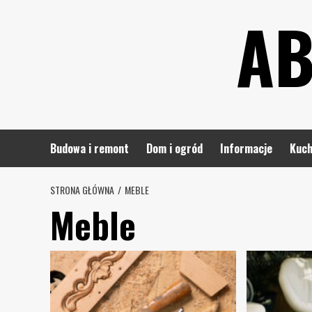
Skip
AB
to
content
Budowa i remont
Dom i ogród
Informacje
Kuch
STRONA GŁÓWNA
MEBLE
Meble