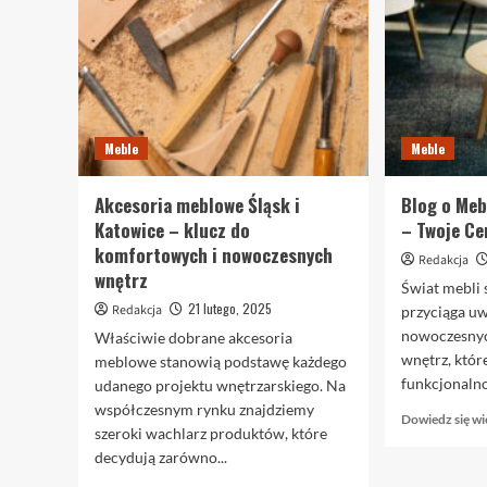
Meble
Meble
Akcesoria meblowe Śląsk i
Blog o Me
Katowice – klucz do
– Twoje Ce
komfortowych i nowoczesnych
Redakcja
wnętrz
Świat mebli 
21 lutego, 2025
Redakcja
przyciąga u
nowoczesnyc
Właściwie dobrane akcesoria
wnętrz, któr
meblowe stanowią podstawę każdego
funkcjonalnoś
udanego projektu wnętrzarskiego. Na
współczesnym rynku znajdziemy
Dowiedz się wi
szeroki wachlarz produktów, które
decydują zarówno...