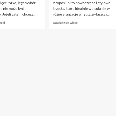
cięce łóżko, jego wybór
Aropos1.pl to nowoczesne i stylowe
e nie może być
krzesła, które idealnie wpisują się w
 Jeżeli zatem chcesz...
różne aranżacje wnętrz, zwłaszcza...
Dowiedz
Dowiedz
ęcej
Dowiedz się więcej
się
się
więcej
więcej
o
o
Jak
Nowoczesne
wybrać
krzesło
odpowiednie
H-
łóżko
261
dziecięce?
–
Praktyczne
oryginalny
porady
dodatek
dla
do
rodziców
twojej
kuchni