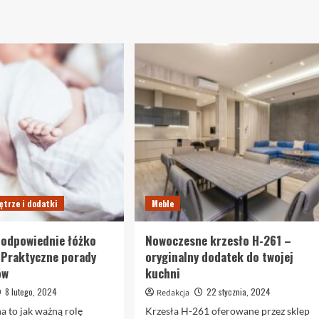
Blog
Płyta
o
meblowa
Meblach
lakierowana
Skandynawskich
—
–
dlaczego
Twoje
warto?
Centrum
Inspiracji
ętrze i dodatki
Meble
 odpowiednie łóżko
Nowoczesne krzesło H-261 –
 Praktyczne porady
oryginalny dodatek do twojej
ów
kuchni
8 lutego, 2024
22 stycznia, 2024
Redakcja
a to jak ważną rolę
Krzesła H-261 oferowane przez sklep