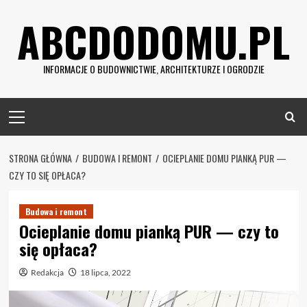
Skip
ABCDODOMU.PL
to
content
INFORMACJE O BUDOWNICTWIE, ARCHITEKTURZE I OGRODZIE
Primary
Menu
STRONA GŁÓWNA
BUDOWA I REMONT
OCIEPLANIE DOMU PIANKĄ PUR —
CZY TO SIĘ OPŁACA?
Budowa i remont
Ocieplanie domu pianką PUR — czy to
się opłaca?
Redakcja
18 lipca, 2022