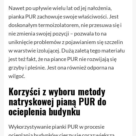
Nawet po upływie wielu lat od jej nałożenia,
pianka PUR zachowuje swoje właściwości. Jest
doskonałym termoizolatorem, nie przesuwa się i
nie zmienia swojej pozycji – pozwala to na
uniknięcie problemów z pojawianiem się szczelin
w warstwie izolującej. Dużą zaletą tego materiału
jest też fakt, że na piance PUR nie rozwijają się
grzyby i pleśnie. Jest ona również odporna na
wilgoć.
Korzyści z wyboru metody
natryskowej pianą PUR do
ocieplenia budynku
Wykorzystywanie pianki PUR w procesie
ocieplania budynków cieszy się coraz większą