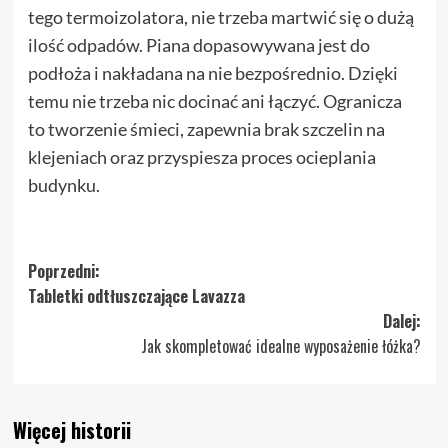
tego termoizolatora, nie trzeba martwić się o dużą
ilość odpadów. Piana dopasowywana jest do
podłoża i nakładana na nie bezpośrednio. Dzięki
temu nie trzeba nic docinać ani łączyć. Ogranicza
to tworzenie śmieci, zapewnia brak szczelin na
klejeniach oraz przyspiesza proces ocieplania
budynku.
Zobacz
Poprzedni:
Tabletki odtłuszczające Lavazza
wpisy
Dalej:
Jak skompletować idealne wyposażenie łóżka?
Więcej historii