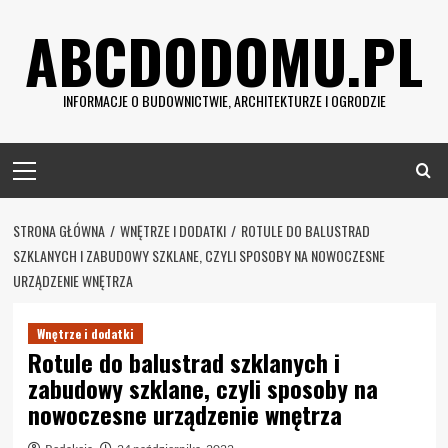
Skip
ABCDODOMU.PL
to
content
INFORMACJE O BUDOWNICTWIE, ARCHITEKTURZE I OGRODZIE
Primary
Menu
STRONA GŁÓWNA
WNĘTRZE I DODATKI
ROTULE DO BALUSTRAD
SZKLANYCH I ZABUDOWY SZKLANE, CZYLI SPOSOBY NA NOWOCZESNE
URZĄDZENIE WNĘTRZA
Wnętrze i dodatki
Rotule do balustrad szklanych i
zabudowy szklane, czyli sposoby na
nowoczesne urządzenie wnętrza