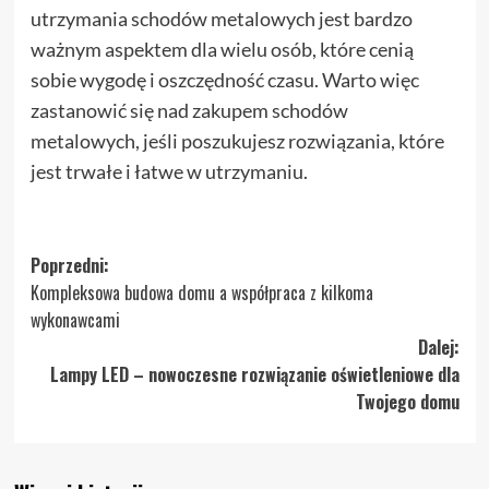
utrzymania schodów metalowych jest bardzo
ważnym aspektem dla wielu osób, które cenią
sobie wygodę i oszczędność czasu. Warto więc
zastanowić się nad zakupem schodów
metalowych, jeśli poszukujesz rozwiązania, które
jest trwałe i łatwe w utrzymaniu.
Zobacz
Poprzedni:
Kompleksowa budowa domu a współpraca z kilkoma
wpisy
wykonawcami
Dalej:
Lampy LED – nowoczesne rozwiązanie oświetleniowe dla
Twojego domu