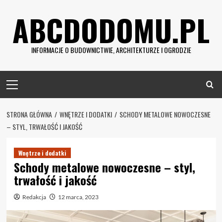
Skip
ABCDODOMU.PL
to
content
INFORMACJE O BUDOWNICTWIE, ARCHITEKTURZE I OGRODZIE
Primary
Menu
STRONA GŁÓWNA
WNĘTRZE I DODATKI
SCHODY METALOWE NOWOCZESNE
– STYL, TRWAŁOŚĆ I JAKOŚĆ
Wnętrze i dodatki
Schody metalowe nowoczesne – styl,
trwałość i jakość
Redakcja
12 marca, 2023